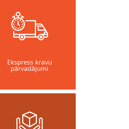
Ekspress kravu
pārvadājumi