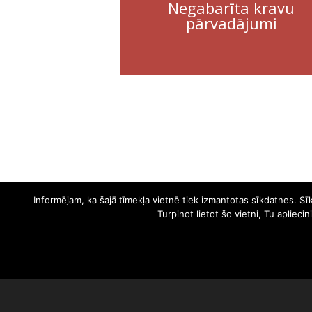
Negabarīta kravu
pārvadājumi
Informējam, ka šajā tīmekļa vietnē tiek izmantotas sīkdatnes. S
Turpinot lietot šo vietni, Tu aplieci