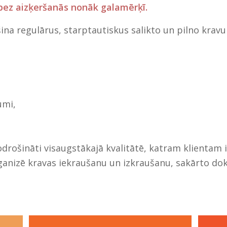
 bez aizķeršanās nonāk galamērķī.
a regulārus, starptautiskus salikto un pilno kravu
umi,
nodrošināti visaugstākajā kvalitātē, katram klientam
rganizē kravas iekraušanu un izkraušanu, sakārto do