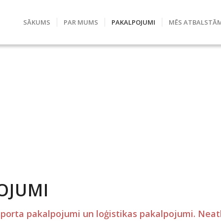
SĀKUMS
PAR MUMS
PAKALPOJUMI
MĒS ATBALSTĀ
OJUMI
porta pakalpojumi un loģistikas pakalpojumi. Neatk