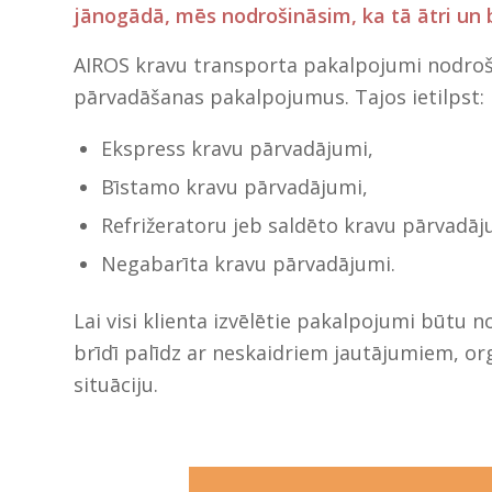
jānogādā, mēs nodrošināsim, ka tā ātri un
AIROS kravu transporta pakalpojumi nodrošin
pārvadāšanas pakalpojumus. Tajos ietilpst:
Ekspress kravu pārvadājumi,
Bīstamo kravu pārvadājumi,
Refrižeratoru jeb saldēto kravu pārvadāj
Negabarīta kravu pārvadājumi.
Lai visi klienta izvēlētie pakalpojumi būtu 
brīdī palīdz ar neskaidriem jautājumiem, o
situāciju.