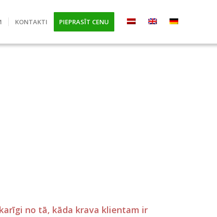
M
KONTAKTI
PIEPRASĪT CENU
arīgi no tā, kāda krava klientam ir