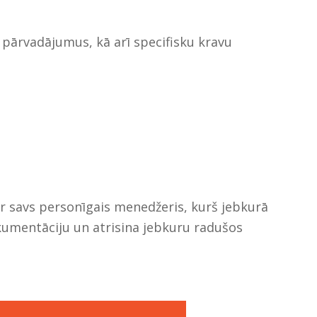
 pārvadājumus, kā arī specifisku kravu
 ir savs personīgais menedžeris, kurš jebkurā
kumentāciju un atrisina jebkuru radušos