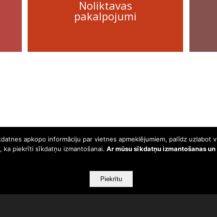
Noliktavas
pakalpojumi
īkdatnes apkopo informāciju par vietnes apmeklējumiem, palīdz uzlabot v
ni, ka piekrīti sīkdatņu izmantošanai.
Ar mūsu sīkdatņu izmantošanas un P
Piekrītu