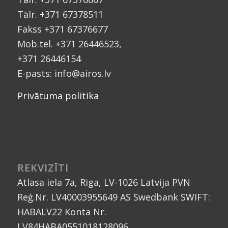
Tālr. +371 67378511
Fakss +371 67376677
Mob.tel. +371 26446523,
+371 26446154
E-pasts: info@airos.lv
Privātuma politika
REKVIZĪTI
Atlasa iela 7a, Rīga, LV-1026 Latvija PVN
Reģ.Nr. LV40003955649 AS Swedbank SWIFT:
HABALV22 Konta Nr.
LV84HABA0551018128096