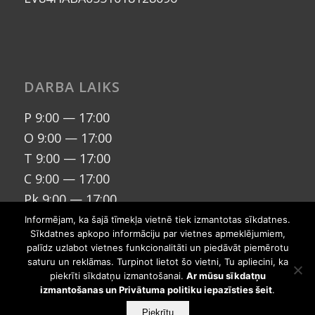
DARBA LAIKS
P 9:00 — 17:00
O 9:00 — 17:00
T 9:00 — 17:00
C 9:00 — 17:00
Pk 9:00 — 17:00
S, Sv - brīvs
Informējam, ka šajā tīmekļa vietnē tiek izmantotas sīkdatnes.
Sīkdatnes apkopo informāciju par vietnes apmeklējumiem,
palīdz uzlabot vietnes funkcionalitāti un piedāvāt piemērotu
saturu un reklāmas. Turpinot lietot šo vietni, Tu apliecini, ka
piekrīti sīkdatņu izmantošanai.
Ar mūsu sīkdatņu
izmantošanas un Privātuma politiku iepazīsties šeit
.
Piekrītu