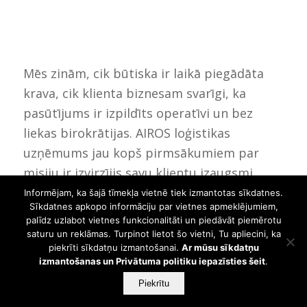
Mēs zinām, cik būtiska ir laikā piegādāta
krava, cik klienta biznesam svarīgi, ka
pasūtījums ir izpildīts operatīvi un bez
liekas birokrātijas. AIROS loģistikas
uzņēmums jau kopš pirmsākumiem par
misiju ir izvirzījis savu klientu izaugsmi,
nodrošinot efektīvu starptautisko piegāžu
Informējam, ka šajā tīmekļa vietnē tiek izmantotas sīkdatnes.
Sīkdatnes apkopo informāciju par vietnes apmeklējumiem,
servisu un plašu loģistikas pakalpojumu
palīdz uzlabot vietnes funkcionalitāti un piedāvāt piemērotu
klāstu.
saturu un reklāmas. Turpinot lietot šo vietni, Tu apliecini, ka
piekrīti sīkdatņu izmantošanai.
Ar mūsu sīkdatņu
AIROS piedāvājumā:
izmantošanas un Privātuma politiku iepazīsties šeit
.
Piekrītu
Salikto kravu pārvadājumi,