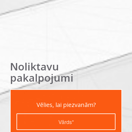
Noliktavu
pakalpojumi
Vēlies, lai piezvanām?