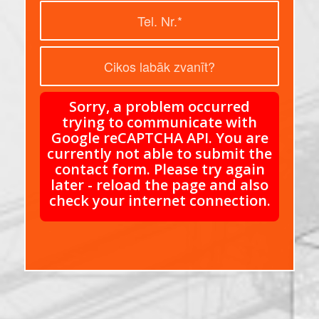
Sorry, a problem occurred
trying to communicate with
Google reCAPTCHA API. You are
currently not able to submit the
contact form. Please try again
later - reload the page and also
check your internet connection.